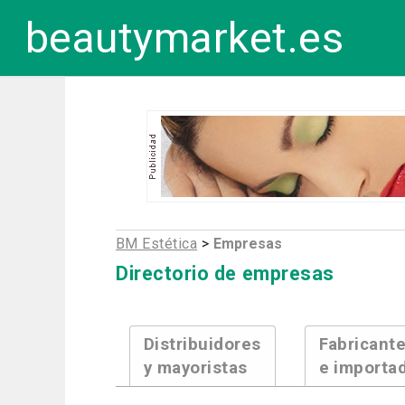
beautymarket.es
BM Estética
>
Empresas
Directorio de empresas
Distribuidores
Fabricant
y mayoristas
e importa