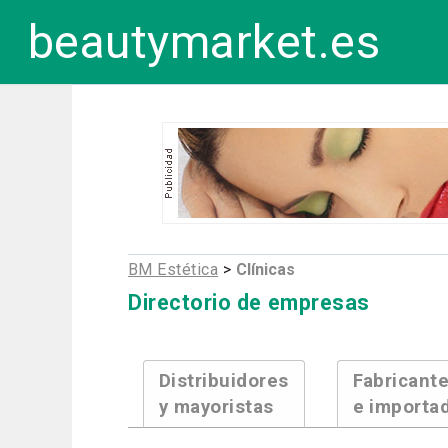
beautymarket.es
BM Estética
>
Clínicas
Directorio de empresas
Distribuidores
Fabricant
y mayoristas
e importa