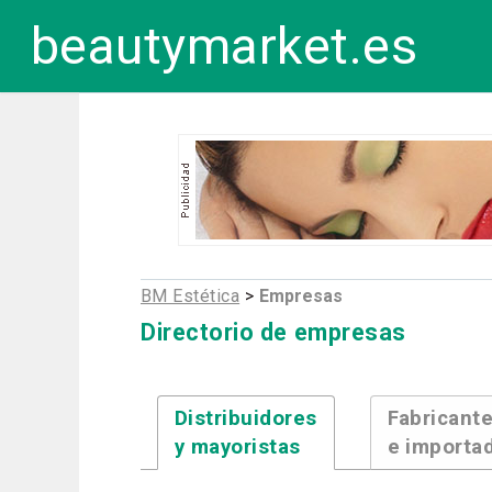
beautymarket.es
BM Estética
>
Empresas
Directorio de empresas
Distribuidores
Fabricant
y mayoristas
e importa