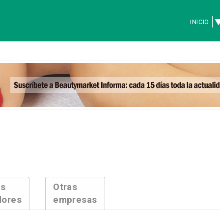
INICIO
es
Otras
dores
empresas