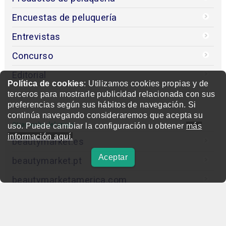
Encuestas de peluquería
Entrevistas
Concurso
Editorial
Política de cookies
: Utilizamos cookies propias y de
terceros para mostrarle publicidad relacionada con sus
preferencias según sus hábitos de navegación. Si
continúa navegando consideraremos que acepta su
Otras webs del grupo
uso. Puede cambiar la configuración u obtener
más
información aquí.
beautymarket.es
Aceptar
beautymarket.pt
beautymarketamerica.com
beautymed.es
beautypharma.es