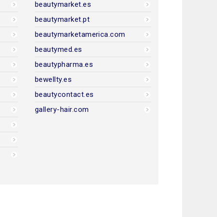
beautymarket.es
beautymarket.pt
beautymarketamerica.com
beautymed.es
beautypharma.es
bewellty.es
beautycontact.es
gallery-hair.com