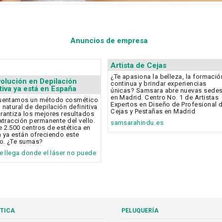
Anuncios de empresa
Artista de Cejas
¿Te apasiona la belleza, la formació
volución en Depilación
continua y brindar experiencias
itiva ya está en España
únicas? Samsara abre nuevas sede
en Madrid. Centro No. 1 de Artistas
esentamos un método cosmético
Expertos en Diseño de Profesional 
 natural de depilación definitiva
Cejas y Pestañas en Madrid
rantiza los mejores resultados
extracción permanente del vello.
samsarahindu.es
 2.500 centros de estética en
 ya están ofreciendo este
io. ¿Te sumas?
ee llega donde el láser no puede
TICA
PELUQUERÍA