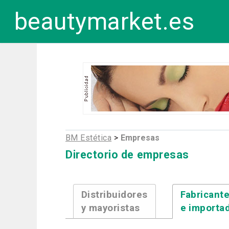
beautymarket.es
BM Estética
>
Empresas
Directorio de empresas
Distribuidores
Fabricant
y mayoristas
e importa