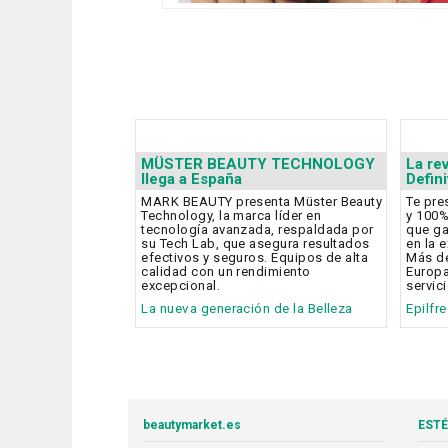
MÜSTER BEAUTY TECHNOLOGY
La re
llega a España
Defin
MARK BEAUTY presenta Müster Beauty
Te pr
Technology, la marca líder en
y 100%
tecnología avanzada, respaldada por
que ga
su Tech Lab, que asegura resultados
en la 
efectivos y seguros. Equipos de alta
Más de
calidad con un rendimiento
Europa
excepcional.
servic
La nueva generación de la Belleza
Epilfr
beautymarket.es
ESTÉ