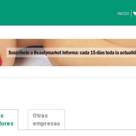
INICIO
es
Otras
dores
empresas