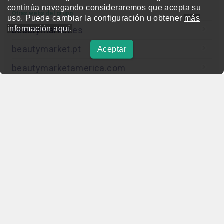
continúa navegando consideraremos que acepta su
Otras webs del grupo
uso. Puede cambiar la configuración u obtener
más
información aquí.
beautymarket.es
beautymarket.pt
Aceptar
beautymarketamerica.com
beautymed.es
beautypharma.es
bewellty.es
beautycontact.es
gallery-hair.com