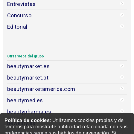
Entrevistas
Concurso
Editorial
Otras webs del grupo
beautymarket.es
beautymarket.pt
beautymarketamerica.com
beautymed.es
beautypharma.es
Política de cookies
: Utilizamos cookies propias y de
bewellty.es
terceros para mostrarle publicidad relacionada con sus
preferencias según sus hábitos de navegación. Si