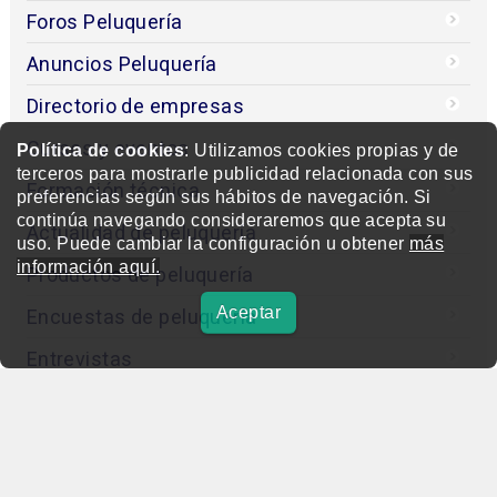
Foros Peluquería
Anuncios Peluquería
Directorio de empresas
Cursos y eventos
Política de cookies
: Utilizamos cookies propias y de
terceros para mostrarle publicidad relacionada con sus
Formación técnica
preferencias según sus hábitos de navegación. Si
continúa navegando consideraremos que acepta su
Actualidad de peluquería
uso. Puede cambiar la configuración u obtener
más
información aquí.
Productos de peluquería
Aceptar
Encuestas de peluquería
Entrevistas
Concurso
Editorial