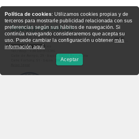
Política de cookies
: Utilizamos cookies propias y de
terceros para mostrarle publicidad relacionada con sus
beautymarket.es
preferencias según sus hábitos de navegación. Si
continúa navegando consideraremos que acepta su
Copyright © 2004-2026 BeautyMarket S.L.
uso. Puede cambiar la configuración u obtener
más
información aquí.
info@beautymarket.es
Tel./Wsp.: +34 661913286
Calle de Avinyó, 29 - bajos. 08002 Barcelona
Aceptar
Calle Fortuny, 51 - bajos. 28010 Madrid
Aviso legal