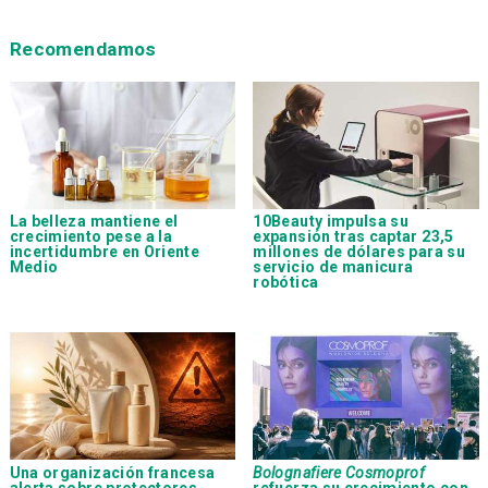
Recomendamos
La belleza mantiene el
10Beauty impulsa su
crecimiento pese a la
expansión tras captar 23,5
incertidumbre en Oriente
millones de dólares para su
Medio
servicio de manicura
robótica
Una organización francesa
Bolognafiere Cosmoprof
alerta sobre protectores
refuerza su crecimiento con