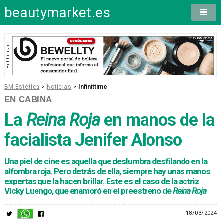
beautymarket.es
BM Estética
>
Noticias
>
Infinittime
EN CABINA
La
Reina Roja
en manos de la
facialista Jenifer Alonso
Una piel de cine es aquella que deslumbra desfilando en la
alfombra roja. Pero detrás de ella, siempre hay unas manos
expertas que la hacen brillar. Este es el caso de la actriz
Vicky Luengo, que enamoró en el preestreno de
Reina Roja
18/03/2024