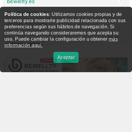
bewellty.es
beautycontact.es
Política de cookies
: Utilizamos cookies propias y de
terceros para mostrarle publicidad relacionada con sus
gallery-hair.com
preferencias según sus hábitos de navegación. Si
continúa navegando consideraremos que acepta su
uso. Puede cambiar la configuración u obtener
más
información aquí.
Aceptar
beautymarket.es
Copyright © 2004-2026 BeautyMarket S.L.
info@beautymarket.es