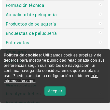
Formación técnica
Actualidad de peluquería
Productos de peluquería
Encuestas de peluquería
Entrevistas
Concurso
Política de cookies
: Utilizamos cookies propias y de
terceros para mostrarle publicidad relacionada con sus
Editorial
preferencias según sus hábitos de navegación. Si
continúa navegando consideraremos que acepta su
uso. Puede cambiar la configuración u obtener
más
información aquí.
Otras webs del grupo
Aceptar
beautymarket.es
beautymarket.pt