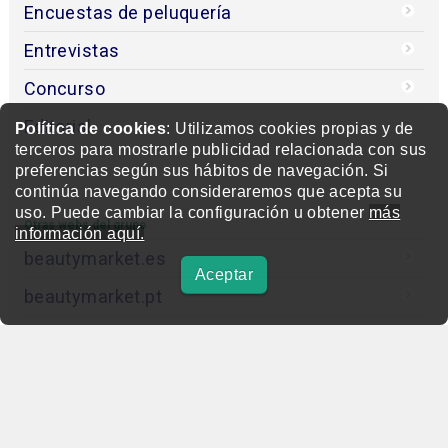
Encuestas de peluquería
Entrevistas
Concurso
Editorial
Política de cookies
: Utilizamos cookies propias y de
terceros para mostrarle publicidad relacionada con sus
preferencias según sus hábitos de navegación. Si
continúa navegando consideraremos que acepta su
uso. Puede cambiar la configuración u obtener
más
Otras webs del grupo
información aquí.
beautymarket.es
Aceptar
beautymarket.pt
beautymarketamerica.com
beautymed.es
beautypharma.es