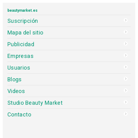
t-dynamics
Artista de Cejas
¿Te apasiona la belleza, la formación continua y
brindar experiencias únicas? Samsara abre nuevas
sedes en Madrid. Centro No. 1 de Artistas Expertos
en Diseño de Profesional de Cejas y Pestañas en
Madrid
samsarahindu.es
beautymarket.es
Suscripción
Mapa del sitio
Publicidad