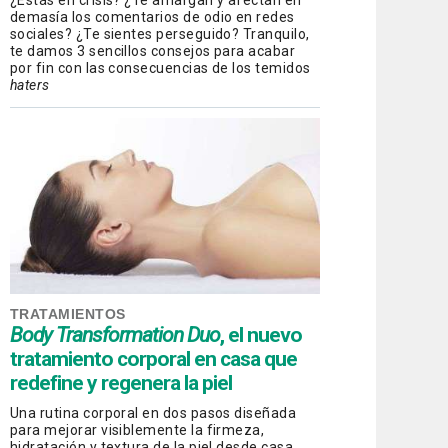
¿Estás en crisis? ¿Te amargan y afectan en
demasía los comentarios de odio en redes
sociales? ¿Te sientes perseguido? Tranquilo,
te damos 3 sencillos consejos para acabar
por fin con las consecuencias de los temidos
haters
TRATAMIENTOS
Body Transformation Duo
, el nuevo
tratamiento corporal en casa que
redefine y regenera la piel
Una rutina corporal en dos pasos diseñada
para mejorar visiblemente la firmeza,
hidratación y textura de la piel desde casa.