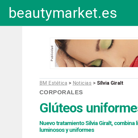
beautymarket.es
BM Estética
>
Noticias
>
Sílvia Giralt
CORPORALES
Glúteos uniforme
Nuevo tratamiento Silvia Giralt, combina l
luminosos y uniformes