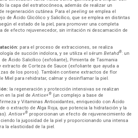
do la capa del estratocóneoa, además de realizar un
 de regeneración cutánea. Para el
peeling
se emplea el
jo de Ácido Glicólico y Salicílico, que se emplea en distintas
según el estado de la piel, para promover una completa
 de efecto rejuvenecedor, sin irritación ni descamación de
atación:
para el proceso de extracciones, se realiza
®
logía de succión indolora, y se utiliza el sérum
Betahd
: un
e Ácido Salicílico (exfoliante), Pimienta de Tasmania
 y extracto de Corteza de Sauce (exfoliante que ayuda a
ezas de los poros). También contiene extractos de flor
e Miel para rehidratar, calmar y desinflamar la piel.
ión:
la regeneración y protección intensivas se realizan
®
ón en la piel de
Antiox+
(un complejo a base de
-firmeza y Vitaminas Antioxidantes, enriquecido con Ácido
rde o extracto de Alga Roja, que potencia la hidratación y la
®
as).
Antiox+
proporcionan un efecto de rejuvenecimiento de
eciendo la jugosidad de la piel y proporcionando una intensa
a la elasticidad de la piel.