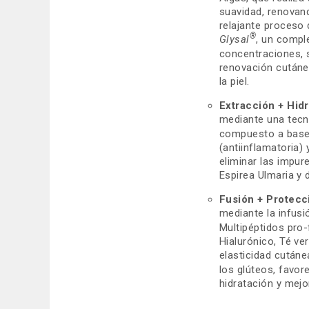
suavidad, renovan
relajante proceso
®
Glysal
, un comple
concentraciones, 
renovación cutánea
la piel.
Extracción + Hidr
mediante una tecno
compuesto a base d
(antiinflamatoria)
eliminar las impur
Espirea Ulmaria y d
Fusión + Protecc
mediante la infusi
Multipéptidos pro
Hialurónico, Té ve
elasticidad cutáne
los glúteos, favor
hidratación y mejor