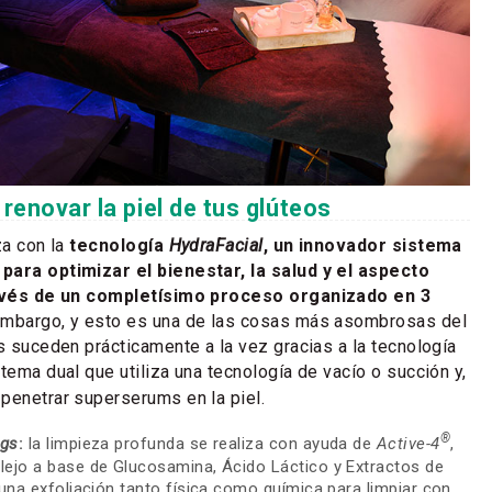
renovar la piel de tus glúteos
za con la
tecnología
HydraFacial
, un innovador sistema
para optimizar el bienestar, la salud y el aspecto
través de un completísimo proceso organizado en 3
 embargo, y esto es una de las cosas más asombrosas del
as suceden prácticamente a la vez gracias a la tecnología
stema dual que utiliza una tecnología de vacío o succión y,
penetrar superserums en la piel.
®
ngs
:
la limpieza profunda se realiza con ayuda de
Active-4
,
lejo a base de Glucosamina, Ácido Láctico y Extractos de
 una exfoliación tanto física como química para limpiar con