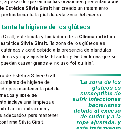
s
, a pesar de que en muchas ocasiones presentan
acné
.
e Estética Silvia Giralt
han creado un tratamiento
r profundamente la piel de esta zona del cuerpo.
tante la higiene de los glúteos
 Giralt, esteticista y fundadora de la
Clínica estética
estética Silvia Giralt
, “la zona de los glúteos es
 cutáneas y acné debido a la presencia de glándulas
pilosos y ropa ajustada. El sudor y las bacterias que se
 pueden causar granos e incluso
foliculitis
”.
o de Estética Silvia Giralt
"La zona de los
atamiento de higiene de
glúteos es
do para mantener la piel de
susceptible de
 fresca y libre de
sufrir infecciones
ento incluye una limpieza a
bacterianas
xfoliación, extracción y
debido al exceso
os adecuados para mantener
de sudor y a la
confirma Silvia Giralt.
ropa ajustada, y
este tratamiento