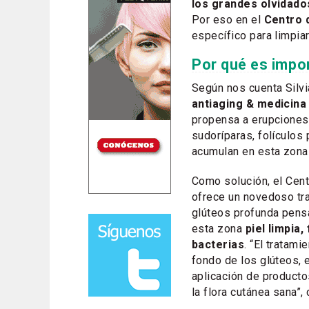
los grandes olvidado
Por eso en el
Centro d
específico para limpia
Por qué es impor
Según nos cuenta Silvia
antiaging & medicina 
propensa a erupciones
sudoríparas, folículos 
acumulan en esta zona
Como solución, el Centr
ofrece un novedoso tr
glúteos profunda pensa
esta zona
piel limpia,
bacterias
. “El tratami
fondo de los glúteos, e
aplicación de product
la flora cutánea sana”, 