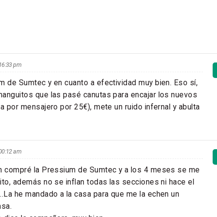
s 16:33 pm
m de Sumtec y en cuanto a efectividad muy bien. Eso sí,
manguitos que las pasé canutas para encajar los nuevos
a por mensajero por 25€), mete un ruido infernal y abulta
s 00:12 am
én compré la Pressium de Sumtec y a los 4 meses se me
ito, además no se inflan todas las secciones ni hace el
..La he mandado a la casa para que me la echen un
asa.