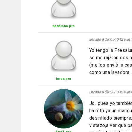
badalona.pro
Enviado el día: 05-10-12 a la
Yo tengo la Pressiu
se me rajaron dos 
(me los envió la cas
como una lavadora.
lorea.pro
Enviado el día: 20-10-12 a la
Jo...pues yo tambi
ha roto ya un mangu
desinflado siempre.
vistazo,a ver que p
AnaZ.pro