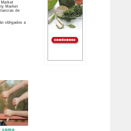
y Market
uty Market
stancias de
tán obligados a
: cómo