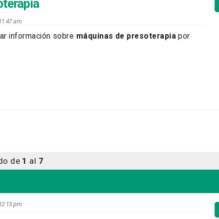
oterapia
s 11:47 am
ar información sobre
máquinas de presoterapia
por
ndo de
1
al
7
s 12:13 pm