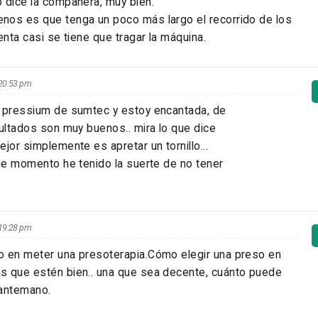
 dice la compañera, muy bien.
nos es que tenga un poco más largo el recorrido de los
enta casi se tiene que tragar la máquina.
s 20:53 pm
a pressium de sumtec y estoy encantada, de
sultados son muy buenos.. mira lo que dice
jor simplemente es apretar un tornillo...
 de momento he tenido la suerte de no tener
s 19:28 pm
o en meter una presoterapia.Cómo elegir una preso en
s que estén bien.. una que sea decente, cuánto puede
 antemano.