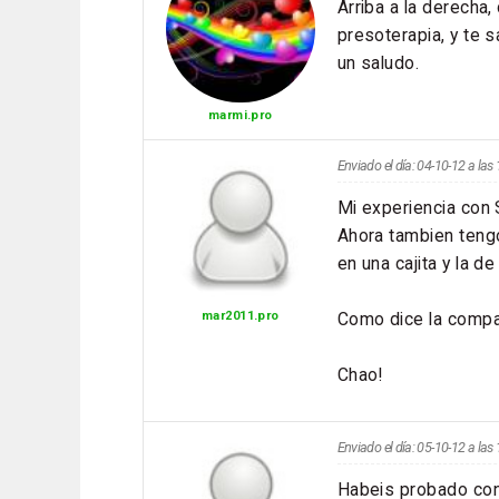
Arriba a la derecha
presoterapia, y te 
un saludo.
marmi.pro
Enviado el día: 04-10-12 a la
Mi experiencia con 
Ahora tambien tengo
en una cajita y la d
Como dice la compa
mar2011.pro
Chao!
Enviado el día: 05-10-12 a la
Habeis probado con 