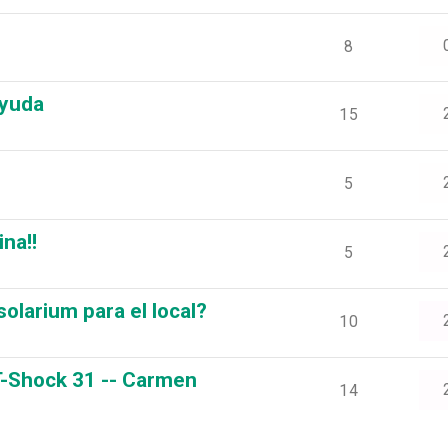
8
Ayuda
15
5
na!!
5
solarium para el local?
10
T-Shock 31 -- Carmen
14