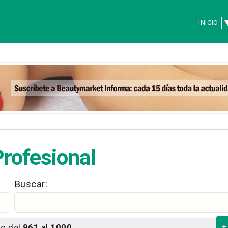
INICIO
Profesional
Buscar:
o del
961
al
1000
+