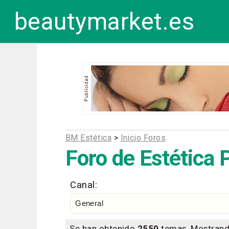
beautymarket.es
BM Estética
>
Inicio Foros
Foro de Estética 
Canal:
Se han obtenido
2550
temas. Mostrand