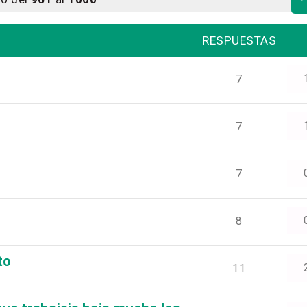
RESPUESTAS
7
7
7
8
to
11