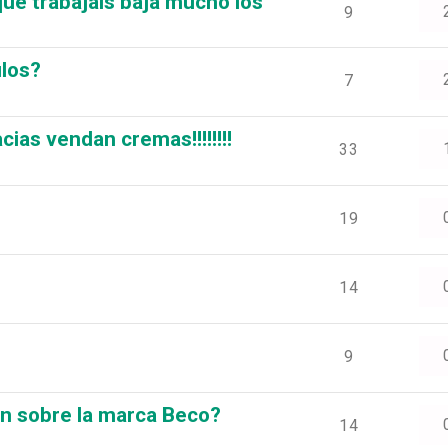
que trabajais baja mucho los
9
ulos?
7
as vendan cremas!!!!!!!!
33
19
14
9
ón sobre la marca Beco?
14