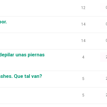
12
por.
14
14
depilar unas piernas
4
shes. Que tal van?
5
5