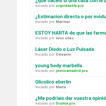
¿que haceis si una casa con la 
Iniciado por
orquidealila.pro
¿Estimacion directa o por mód
Iniciado por
Marimar
ESTOY HARTA de que las farmaci
Iniciado por
miss uñas
Láser Diodo o Luz Pulsada
Iniciado por
Giovanni
young body marbella
Iniciado por
jessicamadrid.pro
Glicolico eberlin
Iniciado por
Marta
¿Me podríais dar vuestra opini
Iniciado por
Drumia.pro