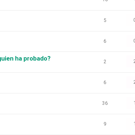
5
6
guien ha probado?
2
6
36
9