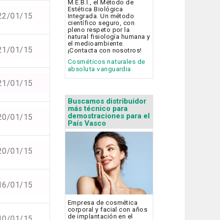
M.E.B.I., el Método de
Estética Biológica
22/01/15
Integrada. Un método
científico seguro, con
pleno respeto por la
natural fisiología humana y
el medioambiente.
21/01/15
¡Contacta con nosotros!
Cosméticos naturales de
absoluta vanguardia
21/01/15
Buscamos distribuidor
más técnico para
demostraciones para el
20/01/15
País Vasco
20/01/15
16/01/15
Empresa de cosmética
corporal y facial con años
de implantación en el
10/01/15