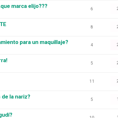
.que marca elijo???
6
ATE
8
amiento para un maquillaje?
4
ra!
5
11
de la nariz?
5
gudí?
10