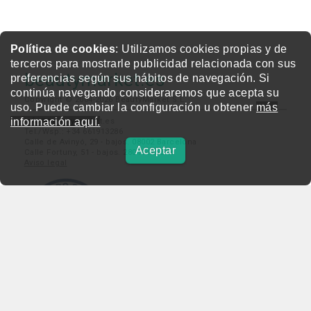
Política de cookies
: Utilizamos cookies propias y de
terceros para mostrarle publicidad relacionada con sus
beautymarket.es
preferencias según sus hábitos de navegación. Si
continúa navegando consideraremos que acepta su
Copyright © 2004-2026 BeautyMarket S.L.
uso. Puede cambiar la configuración u obtener
más
información aquí.
info@beautymarket.es
Tel./Wsp.: +34 661913286
Calle de Avinyó, 29 - bajos. 08002 Barcelona
Aceptar
Calle Fortuny, 51 - bajos. 28010 Madrid
Aviso legal