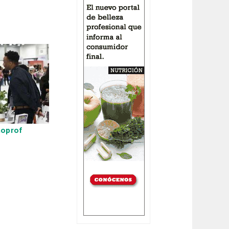
moprof