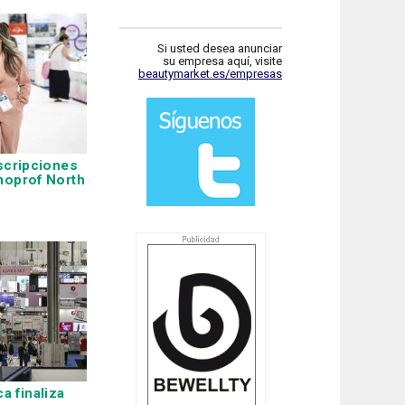
Si usted desea anunciar
su empresa aquí, visite
beautymarket.es/empresas
nscripciones
moprof North
 finaliza