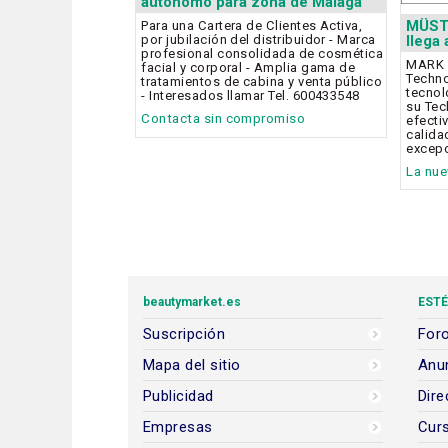
autónomo para zona de Málaga
MÜST
Para una Cartera de Clientes Activa,
por jubilación del distribuidor - Marca
llega
profesional consolidada de cosmética
MARK 
facial y corporal - Amplia gama de
Techno
tratamientos de cabina y venta público
tecnol
- Interesados llamar Tel. 600433548
su Tec
Contacta sin compromiso
efecti
calida
excepc
La nue
beautymarket.es
ESTÉ
Suscripción
Foro
Mapa del sitio
Anun
Publicidad
Dire
Empresas
Cur