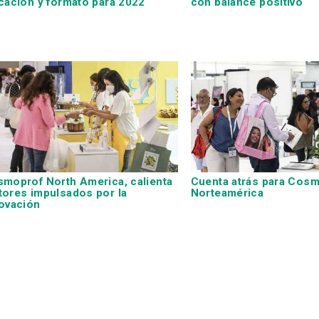
cación y formato para 2022
con balance positivo
moprof North America, calienta
Cuenta atrás para Cos
ores impulsados por la
Norteamérica
ovación