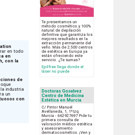
Te presentamos un
método cosmético y 100%
natural de depilación
definitiva que garantiza los
mejores resultados en la
extracción permanente del
ation
vello. Más de 2.500 centros
rar en todo
de estética en Europa ya
ca en
están ofreciendo este
servicio. ¿Te sumas?
, con la
Epilfree llega donde el
láser no puede
nciones de
foque
a industria
Doctoras Gosalvez
ra un
Centro de Medicina
etuosos con
Estética en Murcia
C/ Pintor Manuel
Avellaneda, 1, 1ºIzq.
Murcia - 662927697 Pide tu
primera consulta de
valoración médico estética
y asesoramiento
dermatocosmético. ¡Ven y