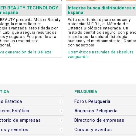
ER BEAUTY TECHNOLOGY
Integrée busca distribuidores e
 a España
España
BEAUTY presenta Müster Beauty
Es tu oportunidad para conocer y
logy, la marca líder en
potenciar M.E.B.I., el Método de
ogía avanzada, respaldada por
Estética Biológica Integrada. Un
h Lab, que asegura resultados
método científico seguro, con plen
vos y seguros. Equipos de alta
respeto por la natural fisiología
d con un rendimiento
humana y el medioambiente. ¡Conta
ional.
con nosotros!
va generación de la Belleza
Cosméticos naturales de absoluta
vanguardia
TICA
PELUQUERÍA
s Estética
Foros Peluquería
cios Estética
Anuncios Peluquería
ctorio de empresas
Directorio de empresas
sos y eventos
Cursos y eventos