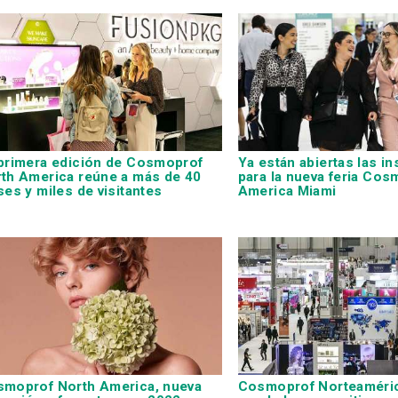
primera edición de Cosmoprof
Ya están abiertas las i
th America reúne a más de 40
para la nueva feria Cos
ses y miles de visitantes
America Miami
moprof North America, nueva
Cosmoprof Norteamérica