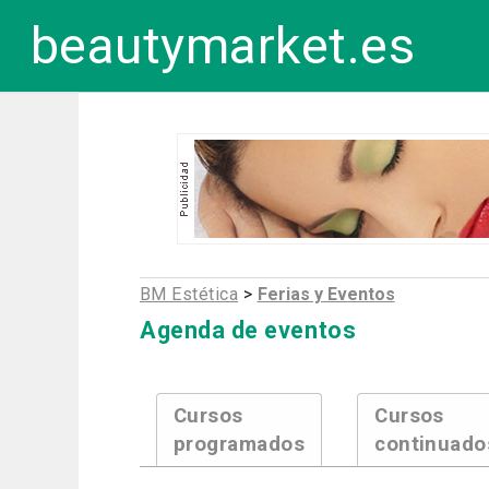
beautymarket.es
BM Estética
>
Ferias y Eventos
Agenda de eventos
Cursos
Cursos
programados
continuado