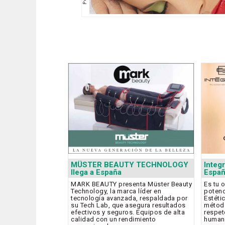
MÜSTER BEAUTY TECHNOLOGY
Integ
llega a España
Espa
MARK BEAUTY presenta Müster Beauty
Es tu 
Technology, la marca líder en
potenc
tecnología avanzada, respaldada por
Estéti
su Tech Lab, que asegura resultados
método
efectivos y seguros. Equipos de alta
respeto
calidad con un rendimiento
humana