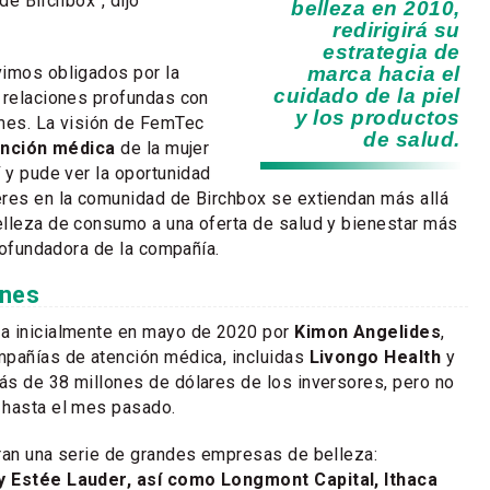
 de Birchbox", dijo
belleza en 2010,
redirigirá su
estrategia de
vimos obligados por la
marca hacia el
cuidado de la piel
 relaciones profundas con
y los productos
 mes. La visión de FemTec
de salud.
ención médica
de la mujer
í y pude ver la oportunidad
eres en la comunidad de Birchbox se extiendan más allá
elleza de consumo a una oferta de salud y bienestar más
 cofundadora de la compañía.
ones
a inicialmente en mayo de 2020 por
Kimon Angelides
,
mpañías de atención médica, incluidas
Livongo Health
y
ás de 38 millones de dólares de los inversores, pero no
 hasta el mes pasado.
ran una serie de grandes empresas de belleza:
y Estée Lauder, así como Longmont Capital, Ithaca