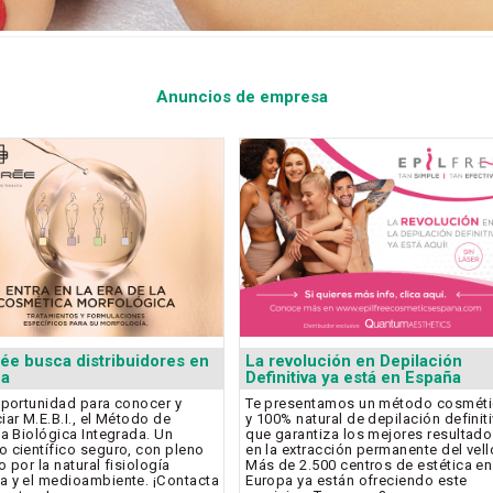
Anuncios de empresa
rée busca distribuidores en
La revolución en Depilación
ña
Definitiva ya está en España
oportunidad para conocer y
Te presentamos un método cosmét
iar M.E.B.I., el Método de
y 100% natural de depilación definit
ca Biológica Integrada. Un
que garantiza los mejores resultad
 científico seguro, con pleno
en la extracción permanente del vell
 por la natural fisiología
Más de 2.500 centros de estética en
 y el medioambiente. ¡Contacta
Europa ya están ofreciendo este