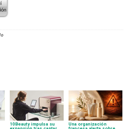
lo
10Beauty impulsa su
Una organización
expansión tras captar
francesa alerta sobre