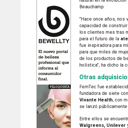
natural en la evolución
Beauchamp.
"Hace once años, nos 
capacidad de construir
los clientes mes tras
para el futuro de la
at
fue inspiradora para m
para que miles de muj
de los productos de b
holística", ha dicho la
Otras adquisici
FemTec fue establecid
fundadora de siete co
Vivante Health
, con m
se lanzó públicamente
Entre ellos se encuent
Walgreens, Unilever 