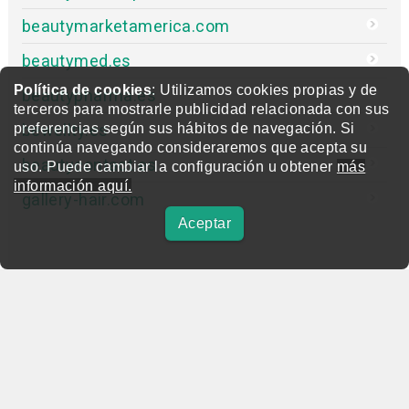
beautymarketamerica.com
beautymed.es
Política de cookies
: Utilizamos cookies propias y de
beautypharma.es
terceros para mostrarle publicidad relacionada con sus
bewellty.es
preferencias según sus hábitos de navegación. Si
continúa navegando consideraremos que acepta su
beautycontact.es
uso. Puede cambiar la configuración u obtener
más
información aquí.
gallery-hair.com
Aceptar
beautymarket.es
Copyright © 2004-2026 BeautyMarket S.L.