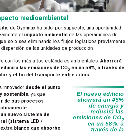
mpacto medioambiental
sitio de Oyonnax ha sido, por supuesto, una oportunidad
ivamente el
impacto ambiental
de las operaciones de
nque solo sea eliminando los flujos logísticos previamente
 dispersión de las unidades de producción.
le con los más altos estándares ambientales.
Ahorrará
reducirá las emisiones de CO
en un 58%, a través de
2
lor y el fin del transporte entre sitios
.
es innovador
desde el punto
El nuevo edificio
y sostenible
, ya que
ahorrará un 45%
or de sus procesos
de energía y
ácticamente
reducirá las
e un nuevo sistema de
emisiones de CO
2
ral (sistema LED /
en un 58%, a
o extra blanco que absorbe
través de la