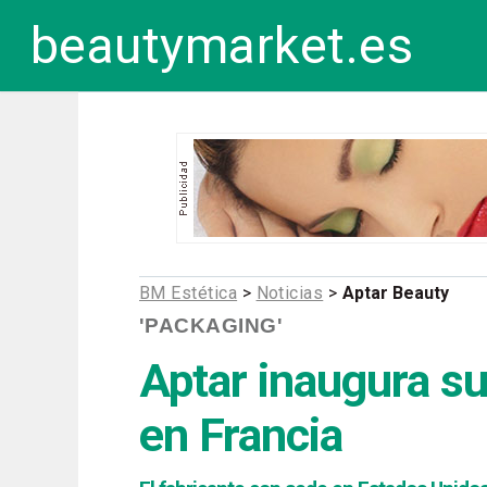
beautymarket.es
BM Estética
>
Noticias
>
Aptar Beauty
'PACKAGING'
Aptar inaugura su 
en Francia