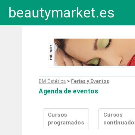
beautymarket.es
BM Estética
>
Ferias y Eventos
Agenda de eventos
Cursos
Cursos
programados
continuado