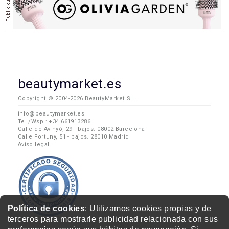
beautymarket.es
Copyright © 2004-2026 BeautyMarket S.L.
info@beautymarket.es
Tel./Wsp.: +34 661913286
Calle de Avinyó, 29 - bajos. 08002 Barcelona
Calle Fortuny, 51 - bajos. 28010 Madrid
Aviso legal
Política de cookies
: Utilizamos cookies propias y de
terceros para mostrarle publicidad relacionada con sus