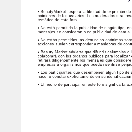
• BeautyMarket respeta la libertad de expresión de
opiniones de los usuarios. Los moderadores se rese
temática de este foro.
• No está permitida la publicidad de ningún tipo, 
mensajes se consideran o no publicidad de cara al p
• No están permitidas las denuncias anónimas sob
acciones suelen corresponder a maniobras de contr
• Beauty Market advierte que difundir calumnias o i
colaborará con los órganos públicos para localizar e
retirará diligentemente los mensajes que considere 
empresas u organismos que puedan sentirse perju
• Los participantes que desempeñen algún tipo de a
hacerlo constar explícitamente en su identificación
• El hecho de participar en este foro significa la 