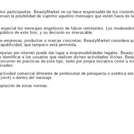
 los participantes. BeautyMarket no se hace responsable de los comenta
rvan la posibilidad de suprimir aquellos mensajes que estén fuera de lu
en especial los mensajes engañosos de falsos remitentes. Los moderador
úblico de este foro, y su decisión es irrevocable.
re empresas, productos o marcas concretas. BeautyMarket considera qu
apublicidad, que tampoco está permitida.
njurias por internet puede dar lugar a responsabilidades legales. Beaut
 identificar a los usuarios que realicen dichas actividades ilícitas. Bea
incurren en prácticas de este tipo, tanto por propia iniciativa como a in
dicados.
ctividad comercial diferente de profesional de peluquería o estética es
 (
nick
) o dentro del mensaje.
aceptación de estas normas.