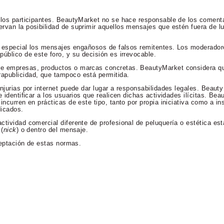
 los participantes. BeautyMarket no se hace responsable de los comenta
rvan la posibilidad de suprimir aquellos mensajes que estén fuera de lu
en especial los mensajes engañosos de falsos remitentes. Los moderador
úblico de este foro, y su decisión es irrevocable.
re empresas, productos o marcas concretas. BeautyMarket considera qu
apublicidad, que tampoco está permitida.
njurias por internet puede dar lugar a responsabilidades legales. Beaut
 identificar a los usuarios que realicen dichas actividades ilícitas. Bea
incurren en prácticas de este tipo, tanto por propia iniciativa como a in
dicados.
ctividad comercial diferente de profesional de peluquería o estética es
 (
nick
) o dentro del mensaje.
aceptación de estas normas.