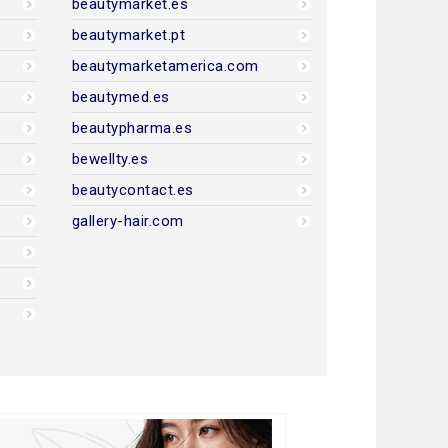
beautymarket.es
beautymarket.pt
beautymarketamerica.com
beautymed.es
beautypharma.es
bewellty.es
beautycontact.es
gallery-hair.com