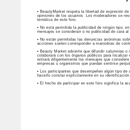
• BeautyMarket respeta la libertad de expresión de
opiniones de los usuarios. Los moderadores se rese
temática de este foro.
• No está permitida la publicidad de ningún tipo, 
mensajes se consideran o no publicidad de cara al p
• No están permitidas las denuncias anónimas sob
acciones suelen corresponder a maniobras de contr
• Beauty Market advierte que difundir calumnias o i
colaborará con los órganos públicos para localizar e
retirará diligentemente los mensajes que considere 
empresas u organismos que puedan sentirse perju
• Los participantes que desempeñen algún tipo de a
hacerlo constar explícitamente en su identificación
• El hecho de participar en este foro significa la 