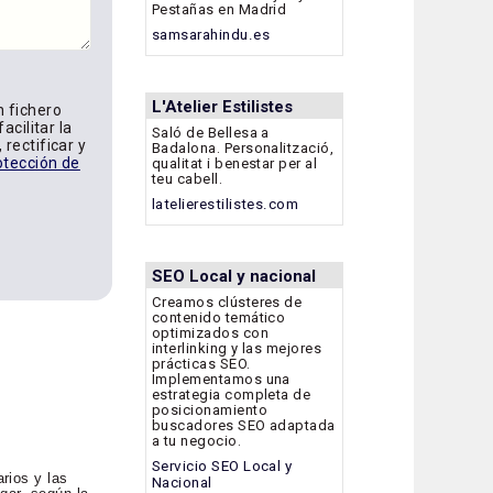
Pestañas en Madrid
samsarahindu.es
L'Atelier Estilistes
n fichero
acilitar la
Saló de Bellesa a
rectificar y
Badalona. Personalització,
otección de
qualitat i benestar per al
teu cabell.
latelierestilistes.com
SEO Local y nacional
Creamos clústeres de
contenido temático
optimizados con
interlinking y las mejores
prácticas SEO.
Implementamos una
estrategia completa de
posicionamiento
buscadores SEO adaptada
a tu negocio.
Servicio SEO Local y
rios y las
Nacional