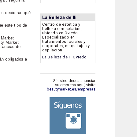
gar, según la
es decidirán qué
La Belleza de Ili
Centro de estética y
e este tipo de
belleza con solarium,
ubicado en Oviedo.
Especializado en
y Market
tratamientos faciales y
uty Market
corporales, maquillajes y
stancias de
depilación.
La Belleza de Ili Oviedo
tán obligados a
Si usted desea anunciar
su empresa aquí, visite
beautymarket.es/empresas