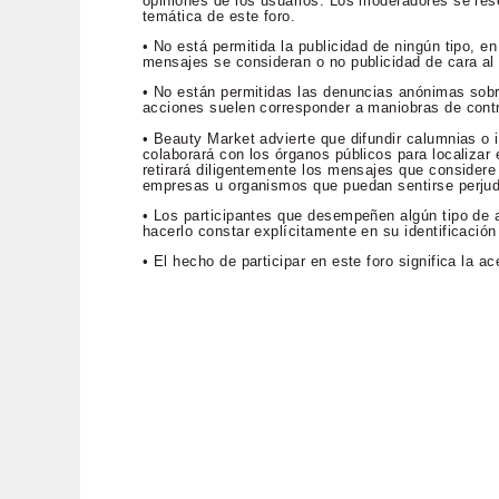
opiniones de los usuarios. Los moderadores se rese
temática de este foro.
• No está permitida la publicidad de ningún tipo, 
mensajes se consideran o no publicidad de cara al p
• No están permitidas las denuncias anónimas sob
acciones suelen corresponder a maniobras de contr
• Beauty Market advierte que difundir calumnias o i
colaborará con los órganos públicos para localizar e
retirará diligentemente los mensajes que considere 
empresas u organismos que puedan sentirse perju
• Los participantes que desempeñen algún tipo de a
hacerlo constar explícitamente en su identificación
• El hecho de participar en este foro significa la 