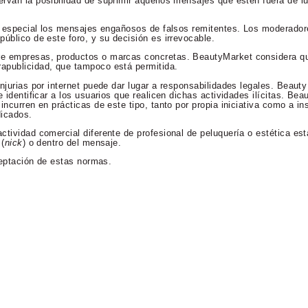
rvan la posibilidad de suprimir aquellos mensajes que estén fuera de lu
en especial los mensajes engañosos de falsos remitentes. Los moderador
úblico de este foro, y su decisión es irrevocable.
re empresas, productos o marcas concretas. BeautyMarket considera qu
apublicidad, que tampoco está permitida.
njurias por internet puede dar lugar a responsabilidades legales. Beaut
 identificar a los usuarios que realicen dichas actividades ilícitas. Bea
incurren en prácticas de este tipo, tanto por propia iniciativa como a in
dicados.
ctividad comercial diferente de profesional de peluquería o estética es
 (
nick
) o dentro del mensaje.
aceptación de estas normas.