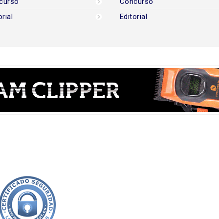
curso
Concurso
orial
Editorial