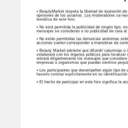
• BeautyMarket respeta la libertad de expresión de
opiniones de los usuarios. Los moderadores se rese
temática de este foro.
• No está permitida la publicidad de ningún tipo, 
mensajes se consideran o no publicidad de cara al p
• No están permitidas las denuncias anónimas sob
acciones suelen corresponder a maniobras de contr
• Beauty Market advierte que difundir calumnias o i
colaborará con los órganos públicos para localizar e
retirará diligentemente los mensajes que considere 
empresas u organismos que puedan sentirse perju
• Los participantes que desempeñen algún tipo de a
hacerlo constar explícitamente en su identificación
• El hecho de participar en este foro significa la 