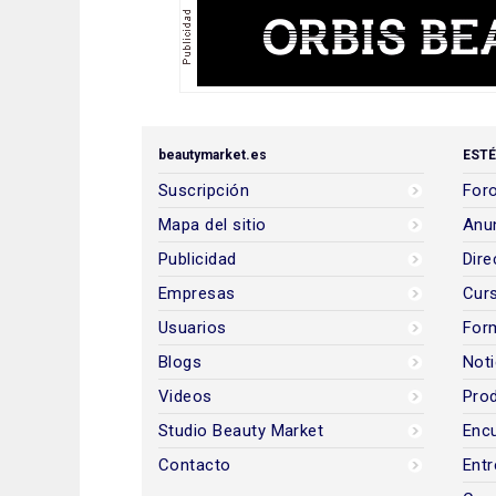
beautymarket.es
ESTÉ
Suscripción
Foro
Mapa del sitio
Anun
Publicidad
Dire
Empresas
Cur
Usuarios
For
Blogs
Noti
Videos
Prod
Studio Beauty Market
Encu
Contacto
Entr