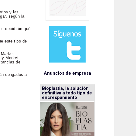
rios y las
gar, según la
es decidirán qué
e este tipo de
y Market
uty Market
stancias de
Anuncios de empresa
tán obligados a
Bioplastia, la solución
definitiva a todo tipo de
encrespamiento