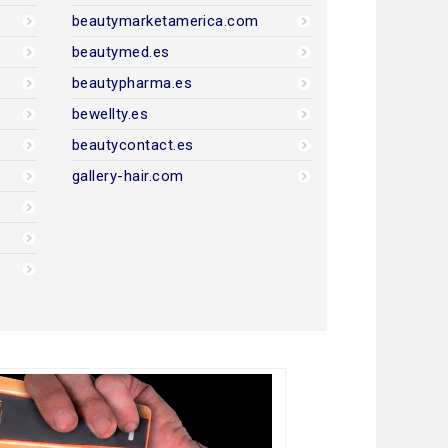
beautymarketamerica.com
beautymed.es
beautypharma.es
bewellty.es
beautycontact.es
gallery-hair.com