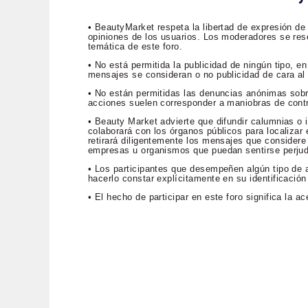
• BeautyMarket respeta la libertad de expresión de
opiniones de los usuarios. Los moderadores se rese
temática de este foro.
• No está permitida la publicidad de ningún tipo, 
mensajes se consideran o no publicidad de cara al p
• No están permitidas las denuncias anónimas sob
acciones suelen corresponder a maniobras de contr
• Beauty Market advierte que difundir calumnias o i
colaborará con los órganos públicos para localizar e
retirará diligentemente los mensajes que considere 
empresas u organismos que puedan sentirse perju
• Los participantes que desempeñen algún tipo de a
hacerlo constar explícitamente en su identificación
• El hecho de participar en este foro significa la 