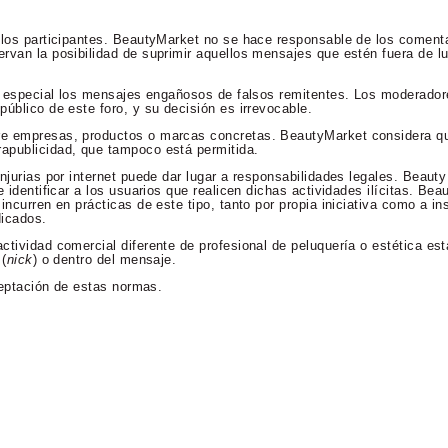
 los participantes. BeautyMarket no se hace responsable de los comenta
rvan la posibilidad de suprimir aquellos mensajes que estén fuera de lu
en especial los mensajes engañosos de falsos remitentes. Los moderador
úblico de este foro, y su decisión es irrevocable.
re empresas, productos o marcas concretas. BeautyMarket considera qu
apublicidad, que tampoco está permitida.
njurias por internet puede dar lugar a responsabilidades legales. Beaut
 identificar a los usuarios que realicen dichas actividades ilícitas. Bea
incurren en prácticas de este tipo, tanto por propia iniciativa como a in
dicados.
ctividad comercial diferente de profesional de peluquería o estética es
 (
nick
) o dentro del mensaje.
aceptación de estas normas.