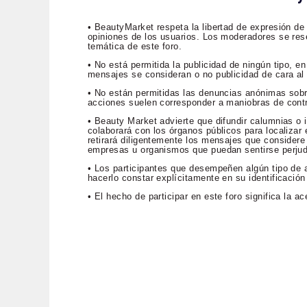
• BeautyMarket respeta la libertad de expresión de
opiniones de los usuarios. Los moderadores se rese
temática de este foro.
• No está permitida la publicidad de ningún tipo, 
mensajes se consideran o no publicidad de cara al p
• No están permitidas las denuncias anónimas sob
acciones suelen corresponder a maniobras de contr
• Beauty Market advierte que difundir calumnias o i
colaborará con los órganos públicos para localizar e
retirará diligentemente los mensajes que considere 
empresas u organismos que puedan sentirse perju
• Los participantes que desempeñen algún tipo de a
hacerlo constar explícitamente en su identificación
• El hecho de participar en este foro significa la 