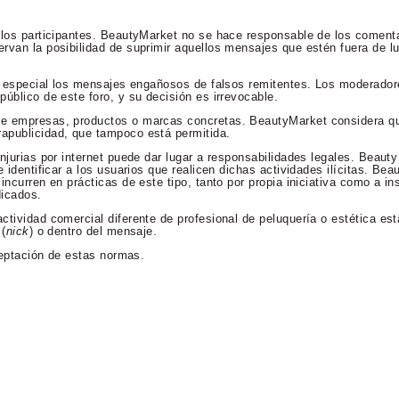
 los participantes. BeautyMarket no se hace responsable de los comenta
rvan la posibilidad de suprimir aquellos mensajes que estén fuera de lu
en especial los mensajes engañosos de falsos remitentes. Los moderador
úblico de este foro, y su decisión es irrevocable.
re empresas, productos o marcas concretas. BeautyMarket considera qu
apublicidad, que tampoco está permitida.
njurias por internet puede dar lugar a responsabilidades legales. Beaut
 identificar a los usuarios que realicen dichas actividades ilícitas. Bea
incurren en prácticas de este tipo, tanto por propia iniciativa como a in
dicados.
ctividad comercial diferente de profesional de peluquería o estética es
 (
nick
) o dentro del mensaje.
aceptación de estas normas.