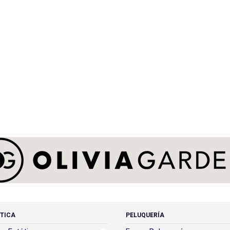
TICA
PELUQUERÍA