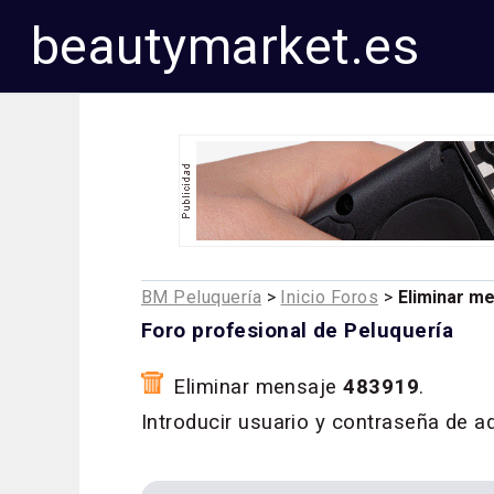
beautymarket.es
BM Peluquería
>
Inicio Foros
>
Eliminar m
Foro profesional de Peluquería
Eliminar mensaje
483919
.
Introducir usuario y contraseña de a