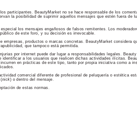
 los participantes. BeautyMarket no se hace responsable de los comenta
rvan la posibilidad de suprimir aquellos mensajes que estén fuera de lu
en especial los mensajes engañosos de falsos remitentes. Los moderador
úblico de este foro, y su decisión es irrevocable.
re empresas, productos o marcas concretas. BeautyMarket considera qu
apublicidad, que tampoco está permitida.
njurias por internet puede dar lugar a responsabilidades legales. Beaut
 identificar a los usuarios que realicen dichas actividades ilícitas. Bea
incurren en prácticas de este tipo, tanto por propia iniciativa como a in
dicados.
ctividad comercial diferente de profesional de peluquería o estética es
 (
nick
) o dentro del mensaje.
aceptación de estas normas.