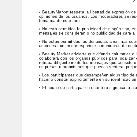
• BeautyMarket respeta la libertad de expresión de
opiniones de los usuarios. Los moderadores se rese
temática de este foro.
• No está permitida la publicidad de ningún tipo, 
mensajes se consideran o no publicidad de cara al p
• No están permitidas las denuncias anónimas sob
acciones suelen corresponder a maniobras de contr
• Beauty Market advierte que difundir calumnias o i
colaborará con los órganos públicos para localizar e
retirará diligentemente los mensajes que considere 
empresas u organismos que puedan sentirse perju
• Los participantes que desempeñen algún tipo de a
hacerlo constar explícitamente en su identificación
• El hecho de participar en este foro significa la 