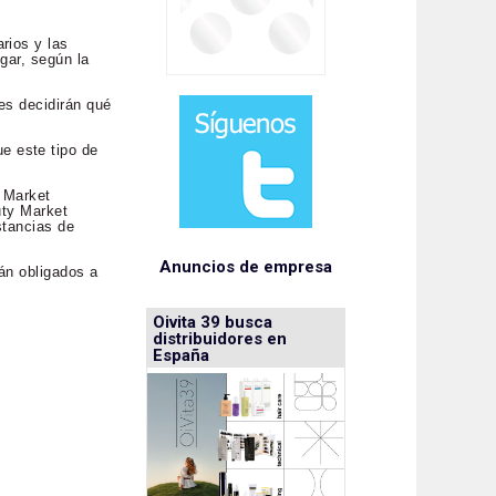
rios y las
gar, según la
es decidirán qué
e este tipo de
y Market
uty Market
stancias de
Anuncios de empresa
tán obligados a
Oivita 39 busca
distribuidores en
España