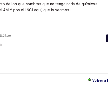
cto de los que nombras que no tenga nada de químicos!
 Ah! Y pon el INCI aquí, que lo veamos!
s 21:25 pm
ir
Volver a 