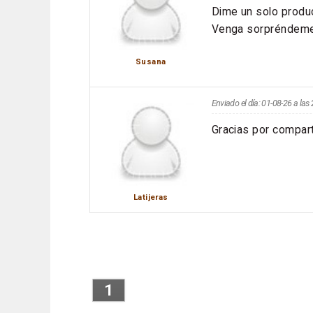
Dime un solo produ
Venga sorpréndeme!
Susana
Enviado el día: 01-08-26 a la
Gracias por compart
Latijeras
1