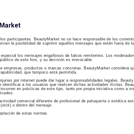
yMarket
 los participantes. BeautyMarket no se hace responsable de los comenta
rvan la posibilidad de suprimir aquellos mensajes que estén fuera de lu
en especial los mensajes engañosos de falsos remitentes. Los moderador
úblico de este foro, y su decisión es irrevocable.
re empresas, productos o marcas concretas. BeautyMarket considera qu
apublicidad, que tampoco está permitida.
njurias por internet puede dar lugar a responsabilidades legales. Beaut
 identificar a los usuarios que realicen dichas actividades ilícitas. Bea
incurren en prácticas de este tipo, tanto por propia iniciativa como a in
dicados.
ctividad comercial diferente de profesional de peluquería o estética es
 (
nick
) o dentro del mensaje.
aceptación de estas normas.