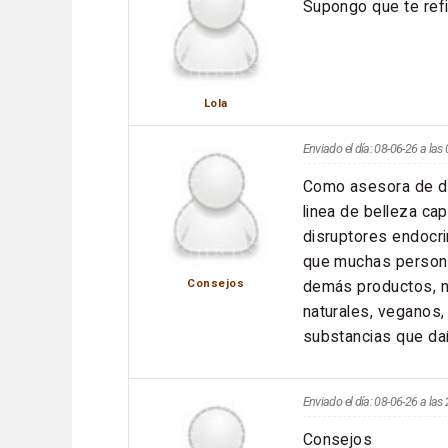
Supongo que te ref
Lola
Enviado el día: 08-06-26 a la
Como asesora de de
linea de belleza cap
disruptores endocrin
que muchas personas
demás productos, n
Consejos
naturales, veganos, 
substancias que daña
Enviado el día: 08-06-26 a la
Consejos