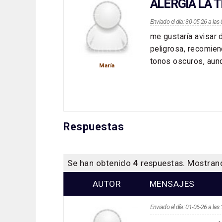
ALERGIA LA 
Enviado el día: 30-05-26 a la
me gustaría avisar 
peligrosa, recomie
tonos oscuros, aun
María
Respuestas
Se han obtenido
4
respuestas. Mostra
AUTOR
MENSAJES
Enviado el día: 01-06-26 a la