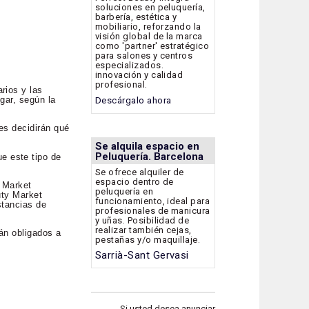
soluciones en peluquería,
barbería, estética y
mobiliario, reforzando la
visión global de la marca
como 'partner' estratégico
para salones y centros
especializados.
innovación y calidad
profesional.
rios y las
gar, según la
Descárgalo ahora
es decidirán qué
Se alquila espacio en
Peluquería. Barcelona
e este tipo de
Se ofrece alquiler de
espacio dentro de
y Market
peluquería en
uty Market
funcionamiento, ideal para
stancias de
profesionales de manicura
y uñas. Posibilidad de
realizar también cejas,
tán obligados a
pestañas y/o maquillaje.
Sarrià-Sant Gervasi
Si usted desea anunciar