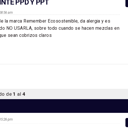
TINTE PPD Y PPT
s 08:56 am
de la marca Remember Ecosostenible, da alergia y es
ndo NO USARLA, sobre todo cuando se hacen mezclas en
que sean cobrizos claros
ndo de
1
al
4
s 15:26 pm