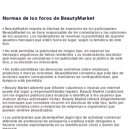
Normas de los foros de BeautyMarket
• BeautyMarket respeta la libertad de expresión de los participantes.
BeautyMarket no se hace responsable de los comentarios y las opiniones
de los usuarios. Los moderadores se reservan la posibilidad de suprimir
aquellos mensajes que estén fuera de lugar, según la temática de este
foro.
• No está permitida la publicidad de ningún tipo, en especial los
mensajes engañosos de falsos remitentes. Los moderadores decidirán
qué mensajes se consideran o no publicidad de cara al público de este
foro, y su decisión es irrevocable.
• No están permitidas las denuncias anónimas sobre empresas,
productos o marcas concretas. BeautyMarket considera que este tipo de
acciones suelen corresponder a maniobras de contrapublicidad, que
tampoco está permitida.
• Beauty Market advierte que difundir calumnias o injurias por internet
puede dar lugar a responsabilidades legales. Beauty Market colaborará
con los órganos públicos para localizar e identificar a los usuarios que
realicen dichas actividades ilícitas. Beauty Market retirará diligentemente
los mensajes que considere incurren en prácticas de este tipo, tanto por
propia iniciativa como a instancias de empresas u organismos que
puedan sentirse perjudicados.
• Los participantes que desempeñen algún tipo de actividad comercial
diferente de profesional de peluquería o estética están obligados a
hacerlo constar explícitamente en su identificación (
nick
) o dentro del
mensaje.