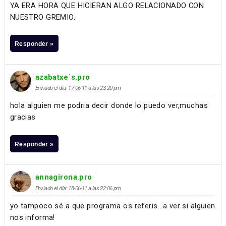
YA ERA HORA QUE HICIERAN ALGO RELACIONADO CON
NUESTRO GREMIO.
Responder »
azabatxe´s.pro
Enviado el día: 17-06-11 a las 23:20 pm
hola alguien me podria decir donde lo puedo ver,muchas
gracias
Responder »
annagirona.pro
Enviado el día: 18-06-11 a las 22:06 pm
yo tampoco sé a que programa os referis...a ver si alguien
nos informa!