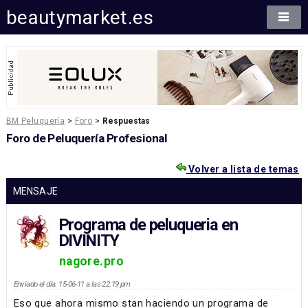
beautymarket.es
BM Peluquería
>
Foro
>
Respuestas
Foro de Peluquería Profesional
Volver a lista de temas
MENSAJE
Programa de peluqueria en
DIVINITY
nagore.pro
Enviado el día: 15-06-11 a las 22:19 pm
Eso que ahora mismo stan haciendo un programa de