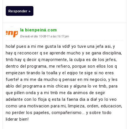
Responder »
la bienpeiná.com
Enviado el día: 10-08-11 a las 16:17 pm
hola! pues a mi me gusta la vdd! yo tuve una jefa asi, y
hay q reconocer q se aprende mucho y se gana disciplina,
tmb hay q decir q mayormente, la culpa es de los jefes,
dentro del programa, me refiero, porque son ellos los q
empiezan tirando la toalla y el eqipo te sige si no eres
fuerte! a mi me da mucho q pensar en mi negocio, y les
ablo del programa a mis chicas y alguna lo ve tmb, para
que pillen onda y a mi tmb me da animos de segir
adelante con lo floja q esta la faena dia a dia! yo lo veo
como una motivacion para mi, limpieza, orden, educacion,
no perder los papeles, compañerismo... y sobre todo
liderar bien!