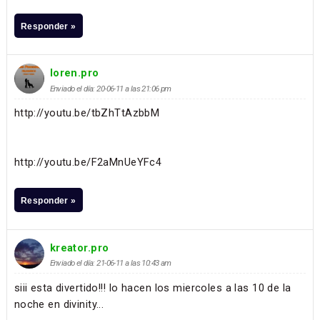
Responder »
loren.pro
Enviado el día: 20-06-11 a las 21:06 pm
http://youtu.be/tbZhTtAzbbM
http://youtu.be/F2aMnUeYFc4
Responder »
kreator.pro
Enviado el día: 21-06-11 a las 10:43 am
siii esta divertido!!! lo hacen los miercoles a las 10 de la
noche en divinity...