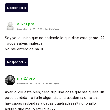
Responder »
oliver.pro
Enviado el día: 23-06-11 a las 15:52 pm
Soy yo la unica que no entiende lo que dice esta gente...??
Todos sabeis ingles..?
No me entero de na...!!
Responder »
mai27.pro
Enviado el día: 23-06-11 a las 16:13 pm
Ayer lo vi!!! está bien, pero dijo una cosa que me quedé un
poco perdida... o falté algún día a la academia o no se...
hay capas redondas y capas cuadradas??? no lo pillo...
alguien que me lo explique???