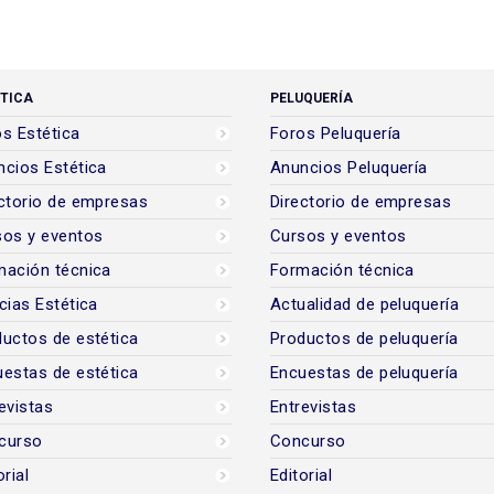
TICA
PELUQUERÍA
s Estética
Foros Peluquería
cios Estética
Anuncios Peluquería
ctorio de empresas
Directorio de empresas
sos y eventos
Cursos y eventos
mación técnica
Formación técnica
cias Estética
Actualidad de peluquería
uctos de estética
Productos de peluquería
estas de estética
Encuestas de peluquería
evistas
Entrevistas
curso
Concurso
orial
Editorial