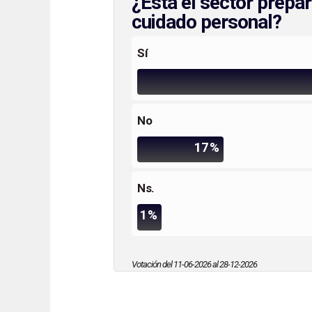
¿Está el sector prepa
cuidado personal?
Sí
No
17%
Ns.
1%
Votación del 11-06-2026 al 28-12-2026