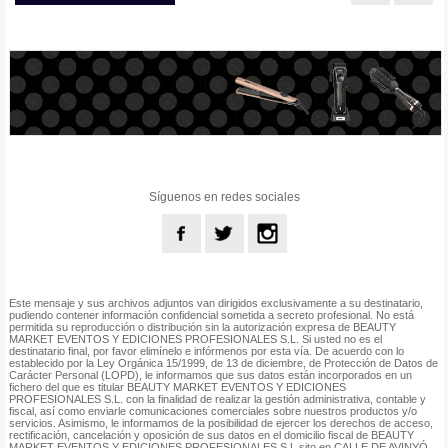
Síguenos en redes sociales
Este mensaje y sus archivos adjuntos van dirigidos exclusivamente a su destinatario,
pudiendo contener información confidencial sometida a secreto profesional. No está
permitida su reproducción o distribución sin la autorización expresa de BEAUTY
MARKET EVENTOS Y EDICIONES PROFESIONALES S.L. Si usted no es el
destinatario final, por favor elimínelo e infórmenos por esta vía. De acuerdo con lo
establecido por la Ley Orgánica 15/1999, de 13 de diciembre, de Protección de Datos de
Carácter Personal (LOPD), le informamos que sus datos están incorporados en un
fichero del que es titular BEAUTY MARKET EVENTOS Y EDICIONES
PROFESIONALES S.L. con la finalidad de realizar la gestión administrativa, contable y
fiscal, así como enviarle comunicaciones comerciales sobre nuestros productos y/o
servicios. Asimismo, le informamos de la posibilidad de ejercer los derechos de acceso,
rectificación, cancelación y oposición de sus datos en el domicilio fiscal de BEAUTY
MARKET EVENTOS Y EDICIONES PROFESIONALES S.L sito en CALLE DE AVINYÓ,