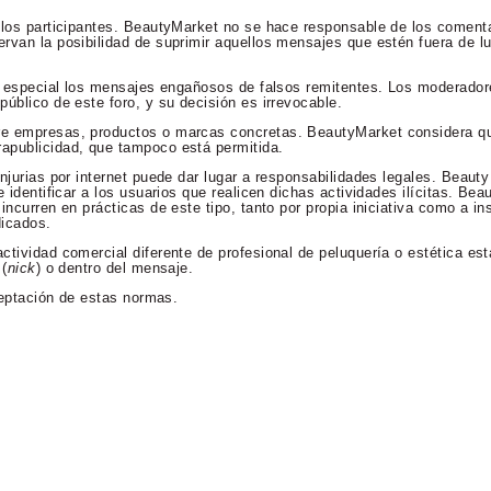
 los participantes. BeautyMarket no se hace responsable de los comenta
rvan la posibilidad de suprimir aquellos mensajes que estén fuera de lu
en especial los mensajes engañosos de falsos remitentes. Los moderador
úblico de este foro, y su decisión es irrevocable.
re empresas, productos o marcas concretas. BeautyMarket considera qu
apublicidad, que tampoco está permitida.
njurias por internet puede dar lugar a responsabilidades legales. Beaut
 identificar a los usuarios que realicen dichas actividades ilícitas. Bea
incurren en prácticas de este tipo, tanto por propia iniciativa como a in
dicados.
ctividad comercial diferente de profesional de peluquería o estética es
 (
nick
) o dentro del mensaje.
aceptación de estas normas.