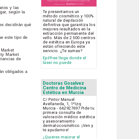
rios y las
Te presentamos un
gar, según la
método cosmético y 100%
natural de depilación
es decidirán qué
definitiva que garantiza los
mejores resultados en la
extracción permanente del
e este tipo de
vello. Más de 2.500 centros
de estética en Europa ya
están ofreciendo este
y Market
servicio. ¿Te sumas?
uty Market
Epilfree llega donde el
stancias de
láser no puede
tán obligados a
Doctoras Gosalvez
Centro de Medicina
Estética en Murcia
C/ Pintor Manuel
Avellaneda, 1, 1ºIzq.
Murcia - 662927697 Pide tu
primera consulta de
valoración médico estética
y asesoramiento
dermatocosmético. ¡Ven y
te ayudamos!
¿Quieres mejorar el