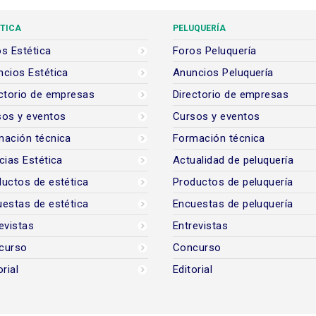
TICA
PELUQUERÍA
s Estética
Foros Peluquería
cios Estética
Anuncios Peluquería
ctorio de empresas
Directorio de empresas
sos y eventos
Cursos y eventos
mación técnica
Formación técnica
cias Estética
Actualidad de peluquería
uctos de estética
Productos de peluquería
estas de estética
Encuestas de peluquería
evistas
Entrevistas
curso
Concurso
orial
Editorial