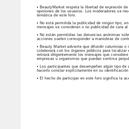
• BeautyMarket respeta la libertad de expresión de
opiniones de los usuarios. Los moderadores se rese
temática de este foro.
• No está permitida la publicidad de ningún tipo, 
mensajes se consideran o no publicidad de cara al p
• No están permitidas las denuncias anónimas sob
acciones suelen corresponder a maniobras de contr
• Beauty Market advierte que difundir calumnias o i
colaborará con los órganos públicos para localizar e
retirará diligentemente los mensajes que considere 
empresas u organismos que puedan sentirse perju
• Los participantes que desempeñen algún tipo de a
hacerlo constar explícitamente en su identificación
• El hecho de participar en este foro significa la 