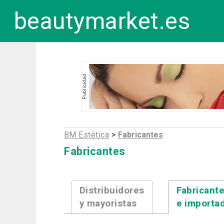
beautymarket.es
BM Estética
>
Fabricantes
Fabricantes
Distribuidores
Fabricant
y mayoristas
e importa