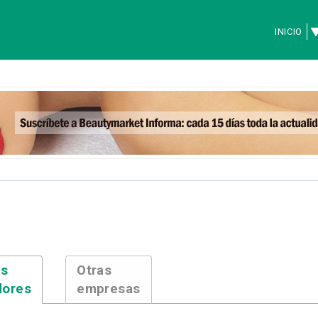
INICIO
es
Otras
dores
empresas