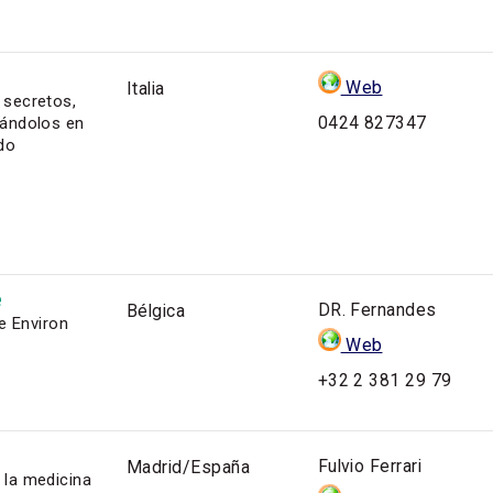
Web
Italia
 secretos,
0424 827347
mándolos en
do
e
DR. Fernandes
Bélgica
e Environ
Web
+32 2 381 29 79
Fulvio Ferrari
Madrid/España
 la medicina