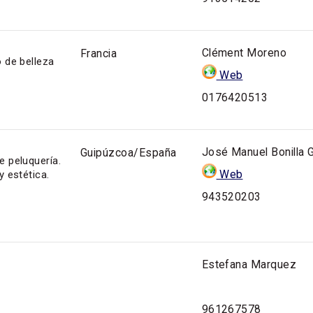
Clément Moreno
Francia
 de belleza
Web
0176420513
José Manuel Bonilla G
Guipúzcoa/España
e peluquería.
Web
y estética.
943520203
Estefana Marquez
961267578