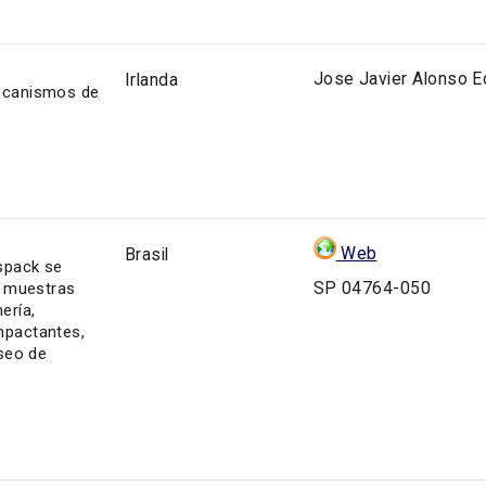
Jose Javier Alonso E
Irlanda
ecanismos de
Web
Brasil
spack se
SP 04764-050
e muestras
ería,
mpactantes,
eseo de