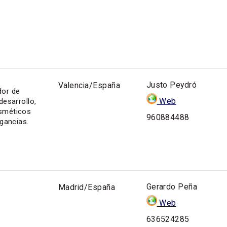
Justo Peydró
Valencia/España
dor de
Web
desarrollo,
osméticos
960884488
agancias.
Gerardo Peña
Madrid/España
Web
636524285