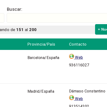
Buscar:
rando de
151
al
200
+ Nu
Provincia/País
Contacto
Web
Barcelona/España
936116027
Dámaso Constantino
Madrid/España
Web
913514202