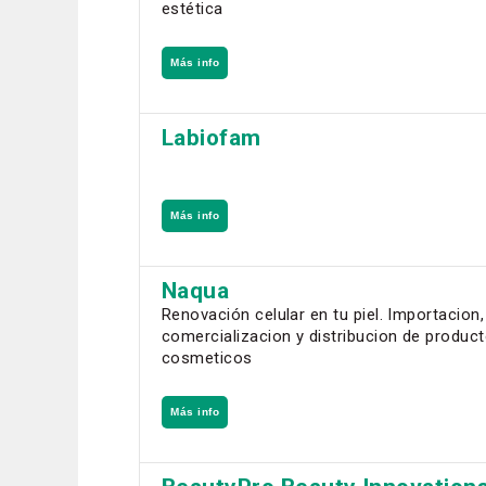
estética
Más info
Labiofam
Más info
Naqua
Renovación celular en tu piel. Importacion,
comercializacion y distribucion de produc
cosmeticos
Más info