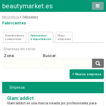
beautymarket.es
BM Estética
>
Fabricantes
Fabricantes
Distribuidores
Fabricantes
Otras
y mayoristas
e importadores
empresas
Empresas del sector.
Zona:
Buscar:
+ Nueva empresa
Empresa
Glam´addict
Glam'addict es una marca creada por profesionales para