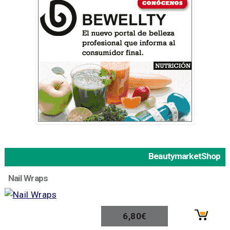
BeautymarketShop
Nail Wraps
6,80€