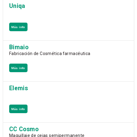
Uniqa
Más info
Bimaio
Fabricación de Cosmética farmacéutica
Más info
Elemis
Más info
CC Cosmo
Maquillaje de cejas semipermanente