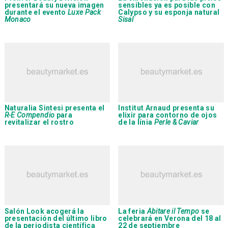
presentará su nueva imagen
sensibles ya es posible con
durante el evento
Luxe Pack
Calypso
y su esponja natural
Monaco
Sisal
Naturalia Sintesi
presenta el
Institut Arnaud
presenta su
R-E Compendio
para
elixir para contorno de ojos
revitalizar el rostro
de la línia
Perle & Caviar
Salón Look
acogerá la
La feria
Abitare il Tempo
se
presentación del último libro
celebrará en Verona del 18 al
de la periodista científica
22 de septiembre