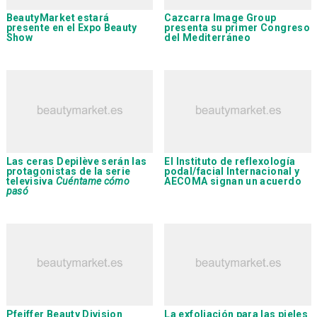
BeautyMarket
estará
Cazcarra Image Group
presente en el
Expo Beauty
presenta su primer Congreso
Show
del Mediterráneo
Las ceras
Depilève
serán las
El
Instituto de reflexología
protagonistas de la serie
podal/facial Internacional
y
televisiva
Cuéntame cómo
AECOMA signan un acuerdo
pasó
Pfeiffer Beauty Division
La exfoliación para las pieles