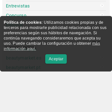
Entrevistas
Concurso
Política de cookies
: Utilizamos cookies propias y de
Editorial
terceros para mostrarle publicidad relacionada con sus
preferencias según sus hábitos de navegación. Si
continúa navegando consideraremos que acepta su
uso. Puede cambiar la configuración u obtener
más
información aquí.
Otras webs del grupo
beautymarket.es
Aceptar
beautymarket.pt
beautymarketamerica.com
beautymed.es
beautypharma.es
bewellty.es