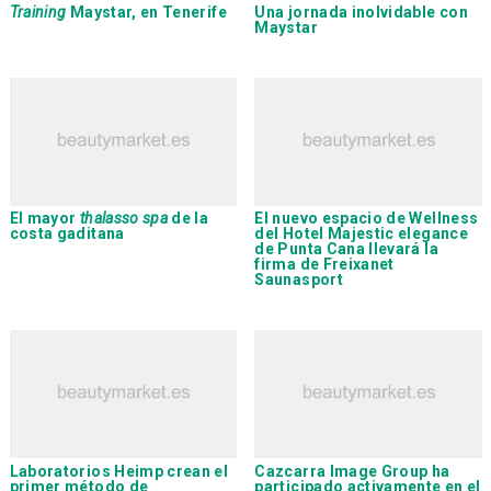
Training
Maystar
, en Tenerife
Una jornada inolvidable con
Maystar
El mayor
thalasso spa
de la
El nuevo espacio de Wellness
costa gaditana
del Hotel Majestic elegance
de Punta Cana llevará la
firma de
Freixanet
Saunasport
Laboratorios Heimp
crean el
Cazcarra Image Group
ha
primer método de
participado activamente en el